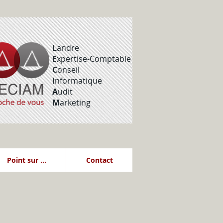
L
andre
E
xpertise-Comptable
C
onseil
I
nformatique
A
udit
M
arketing
Point sur ...
Contact