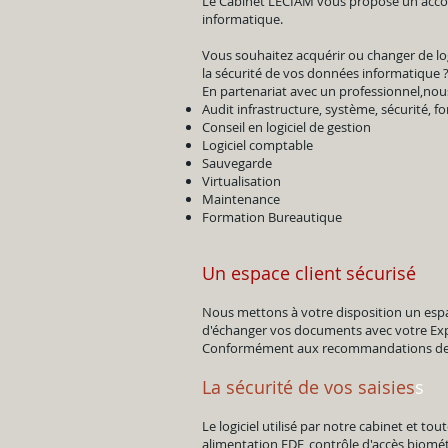
Le Cabinet LECIAM vous propose un ac
informatique.
Vous souhaitez acquérir ou changer de log
la sécurité de vos données informatique 
En partenariat avec un professionnel,nou
Audit infrastructure, système, sécurité, f
Conseil en logiciel de gestion
Logiciel comptable
Sauvegarde
Virtualisation
Maintenance
Formation Bureautique
Un espace client sécurisé
Nous mettons à votre disposition un espac
d'échanger vos documents avec votre Ex
Conformément aux recommandations de l'
La sécurité de vos saisies
s
Le logiciel utilisé par notre cabinet et t
alimentation EDF, contrôle d'accès biométr